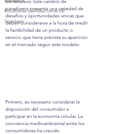
Estadística
los recursos. Este cambio de 
paradigma presenta una variedad de 
Estudios de viabilidad comercial
desafíos y oportunidades únicas que 
Sociología
deben considerarse a la hora de medir 
la factibilidad de un producto o 
servicio que tiene prevista su aparición 
en el mercado según este modelo.
Primero, es necesario considerar la 
disposición del consumidor a 
participar en la economía circular. La 
conciencia medioambiental entre los 
consumidores ha crecido 