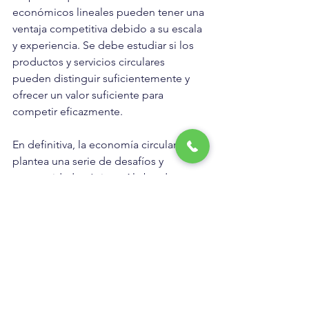
económicos lineales pueden tener una 
ventaja competitiva debido a su escala 
y experiencia. Se debe estudiar si los 
productos y servicios circulares 
pueden distinguir suficientemente y 
ofrecer un valor suficiente para 
competir eficazmente.
En definitiva, la economía circular 
plantea una serie de desafíos y 
oportunidades únicas. Al abordar estos 
factores de manera sistemática y 
estratégica, se puede evaluar con 
precisión si un producto o servicio 
circular puede tener éxito en el 
mercado.
Si deseas contactar con Creed 