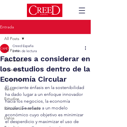
Entrada
All Posts
Creed España
All Posts
2 min de lectura
Factores a considerar en
Distribución
los estudios dentro de la
Economía
Economía Circular
Cuantitativo
El creciente énfasis en la sostenibilidad 
Varios
ha dado lugar a un enfoque innovador 
Estudios
hacia los negocios, la economía 
circular. Se refiere a un modelo 
Estudio de mercado
económico cuyo objetivo es minimizar 
Datos
el desperdicio y maximizar el uso de 