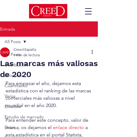
Entrada
All Posts
Creed España
All Posts
1 min de lectura
Las marcas más valiosas
Distribución
de 2020
Economía
Para empezar el año, dejamos esta 
Cuantitativo
estadística con el ranking de las marcas 
Varios
comerciales más valiosas a nivel 
mundial en el año 2020.
Estudios
Estudio de mercado
Para entender este concepto, valor de 
Datos
marca, os dejamos el 
enlace directo
 a 
esta estadística en el portal Statista, 