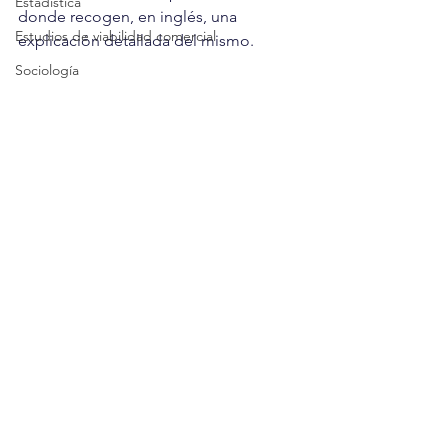
Estadística
donde recogen, en inglés, una 
Estudios de viabilidad comercial
explicación detallada del mismo.
Sociología