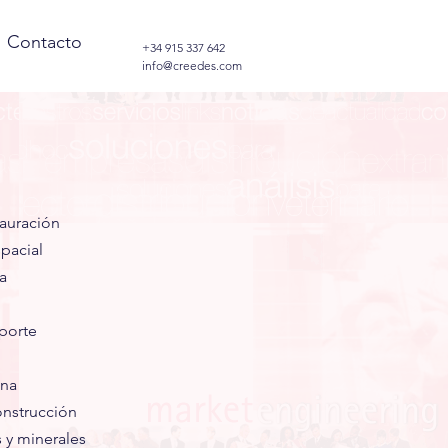
Contacto
+34 915 337 642
info@creedes.com
tauración
pacial
a
sporte
ina
onstrucción
 y minerales