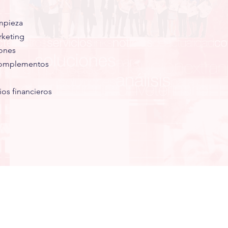
mpieza
rketing
ones
omplementos
ios financieros