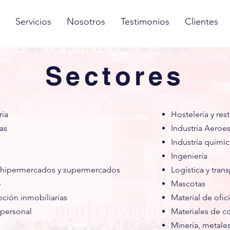
Servicios
Nosotros
Testimonios
Clientes
Sectores
ía
Hostelería y res
as
Industria
Aeroes
Industria químic
Ingeniería
, hipermercados y supermercados
Logística
y tran
o
Mascotas
ción inmobiliarias
Material de ofic
 personal
Materiales de c
Minería, metales