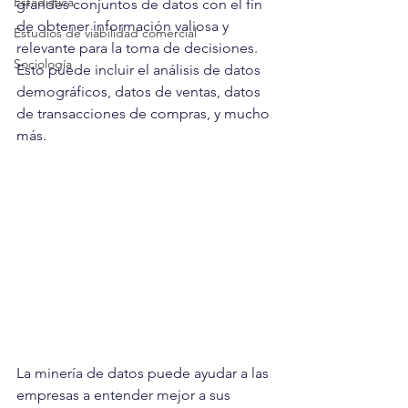
Estadística
grandes conjuntos de datos con el fin 
de obtener información valiosa y 
Estudios de viabilidad comercial
relevante para la toma de decisiones. 
Sociología
Esto puede incluir el análisis de datos 
demográficos, datos de ventas, datos 
de transacciones de compras, y mucho 
más.
La minería de datos puede ayudar a las 
empresas a entender mejor a sus 