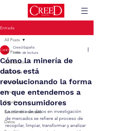
Entrada
All Posts
Creed España
All Posts
1 min de lectura
Cómo la minería de
Distribución
datos está
Economía
revolucionando la forma
Cuantitativo
en que entendemos a
Varios
los consumidores
Estudios
La minería de datos en investigación 
Estudio de mercado
de mercados se refiere al proceso de 
Datos
recopilar, limpiar, transformar y analizar 