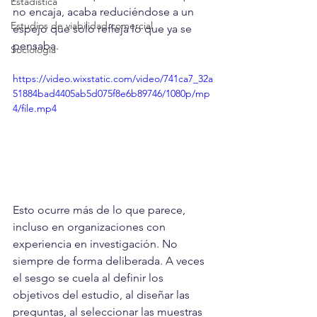
Estadística
no encaja, acaba reduciéndose a un 
Estudios de viabilidad comercial
espejo que solo refleja lo que ya se 
pensaba.
Sociología
https://video.wixstatic.com/video/741ca7_32a
51884bad4405ab5d075f8e6b89746/1080p/mp
4/file.mp4
Esto ocurre más de lo que parece, 
incluso en organizaciones con 
experiencia en investigación. No 
siempre de forma deliberada. A veces 
el sesgo se cuela al definir los 
objetivos del estudio, al diseñar las 
preguntas, al seleccionar las muestras 