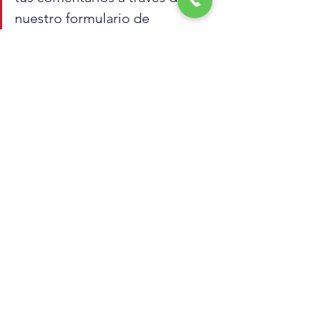
nuestro formulario de 
contacto, nuestro correo 
electrónico o llamando a 
nuestro número de teléfono. 
¡Estamos aquí para ayudarte!
estrategia comercial
investigación de mercado
análisis crítico
estudios cualitativos
análisis de datos
observación
sesgo de confirmación
Estudios
Estudio de mercado
Ver todo