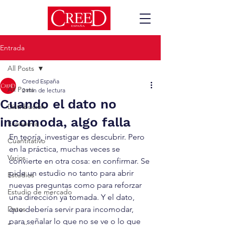
Entrada
All Posts
Creed España
All Posts
2 min de lectura
Cuando el dato no
Distribución
incomoda, algo falla
Economía
En teoría, investigar es descubrir. Pero 
Cuantitativo
en la práctica, muchas veces se 
Varios
convierte en otra cosa: en confirmar. Se 
pide un estudio no tanto para abrir 
Estudios
nuevas preguntas como para reforzar 
Estudio de mercado
una dirección ya tomada. Y el dato, 
Datos
que debería servir para incomodar, 
para señalar lo que no se ve o lo que 