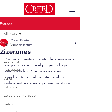
Entrada
All Posts
Creed España
All Posts
1 min de lectura
Zizerones
Distribución
Pusimos nuestro granito de arena y nos 
Economía
alegramos de que el proyecto haya 
Cuantitativo
salido a la luz. Zizerones está en 
marcha. Un portal de intercambio 
Varios
online entre viajeros y guías turísticos.
Estudios
Estudio de mercado
Datos